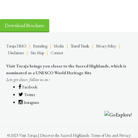
Discover the Sacred Highlands Anytime
Download Brochure
Toraja DMO
|
Branding
|
Media
|
Travel Trade
|
Privacy Policy
|
Disclaimer
|
Site Map
|
Contact
Visit Toraja brings you closer to the Sacred Highlands, which is
nominated as a UNESCO World Heritage Site
Lets get closer, follow us on :
Facebook
Twitter
Instagram
© 2023 Visit Toraja | Discover the Sacred Highlands. Terms of Use and Privacy