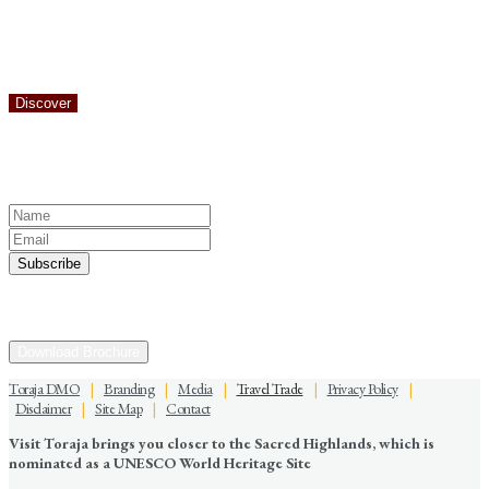
puncak bukit, sebuah pesta besar untuk semua tamu, dan tarian
tradisional mendefinisikan kembali apa yang manusia lihat sebagai
sesuatu yang buruk menjadi sesuatu yang indah.
Discover
Keep yourself in touch
Subscribe to our newsletter
Discover the Sacred Highlands Anytime
Download Brochure
Toraja DMO
|
Branding
|
Media
|
Travel Trade
|
Privacy Policy
|
Disclaimer
|
Site Map
|
Contact
Visit Toraja brings you closer to the Sacred Highlands, which is
nominated as a UNESCO World Heritage Site