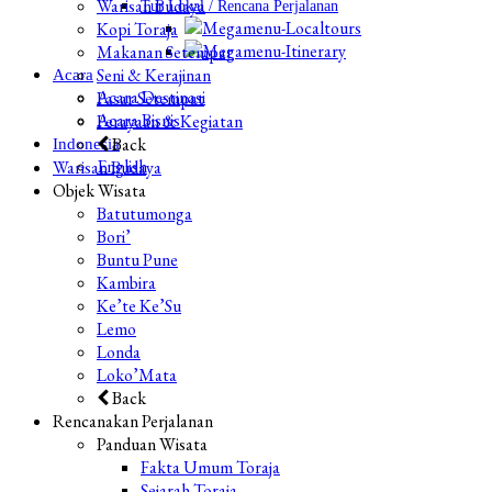
Warisan Budaya
Tur Lokal / Rencana Perjalanan
Kopi Toraja
Makanan Setempat
Seni & Kerajinan
Acara
Acara Destinasi
Pasar Setempat
Acara Bisnis
Perayaan & Kegiatan
Back
Indonesia
English
Warisan Budaya
Objek Wisata
Batutumonga
Bori’
Buntu Pune
Kambira
Ke’te Ke’Su
Lemo
Londa
Loko’Mata
Back
Rencanakan Perjalanan
Panduan Wisata
Fakta Umum Toraja
Sejarah Toraja