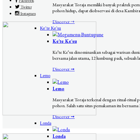
Facebook
Masyarakat Toraja memiliki banyak praktek pe
Twitter
pohon hidup, dapat diobservasi di desa Kambira
Instagram
Discover ➞
Ke’te Ke’su
Ke'te Ke'su
Ke’te Ke’su dinominasikan sebagai warisan duni
bersama jalan utama, 12 lumbung padi, sebuah la
Discover ➞
Lemo
Lemo
Masyarakat Toraja terkenal dengan ritual-ritu
pohon. Salah satu situs pemakaman itu bernama
Discover ➞
Londa
Londa