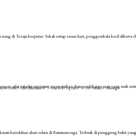
 uang di Toraja berputar. Sekali setiap enam hari, penggembala kecil dibawa
 dengan adat istiadat setempat mengejutkan dan pendekatan mati yang unik unt
<cite> <code> <del datetime=""> <em> <i> <q cite=""> <s> <strike> <strong>
ikmati keindahan alam selain di Batutumonga. Terletak di punggung bukit yang