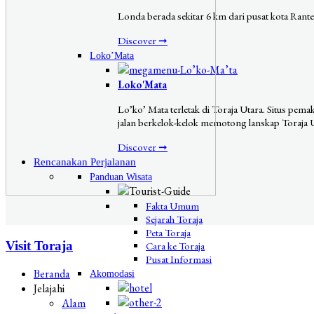
Londa berada sekitar 6 km dari pusat kota Rant
Discover ➞
Loko’Mata
Loko'Mata
Lo’ko’ Mata terletak di Toraja Utara. Situs pem
jalan berkelok-kelok memotong lanskap Toraja U
Discover ➞
Rencanakan Perjalanan
Panduan Wisata
Fakta Umum
Sejarah Toraja
Peta Toraja
Visit Toraja
Cara ke Toraja
Pusat Informasi
Beranda
Akomodasi
Jelajahi
Alam