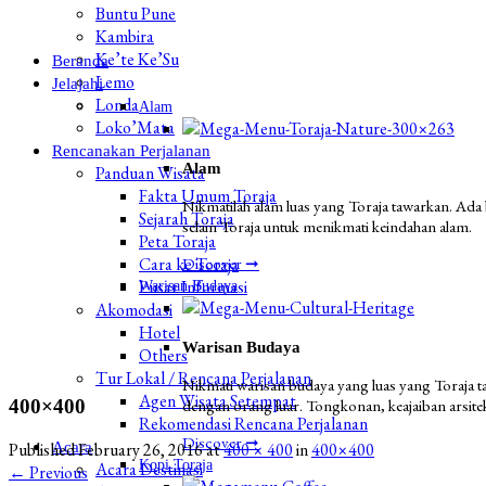
Buntu Pune
Kambira
Ke’te Ke’Su
Beranda
Lemo
Jelajahi
Londa
Alam
Loko’Mata
Rencanakan Perjalanan
Alam
Panduan Wisata
Fakta Umum Toraja
Nikmatilah alam luas yang Toraja tawarkan. Ada
Sejarah Toraja
selain Toraja untuk menikmati keindahan alam.
Peta Toraja
Cara ke Toraja
Discover ➞
Pusat Informasi
Warisan Budaya
Akomodasi
Hotel
Warisan Budaya
Others
Tur Lokal / Rencana Perjalanan
Nikmati warisan budaya yang luas yang Toraja ta
Agen Wisata Setempat
400×400
dengan orang luar. Tongkonan, keajaiban arsitekt
Rekomendasi Rencana Perjalanan
Discover ➞
Acara
Published
February 26, 2016
at
400 × 400
in
400×400
Kopi Toraja
Acara Destinasi
←
Previous