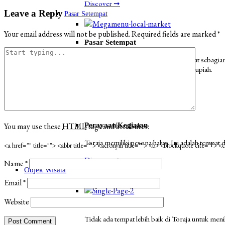
Discover ➞
Leave a Reply
Pasar Setempat
Your email address will not be published.
Required fields are marked
*
Pasar Setempat
Pasar Bolu (Bolu Market) adalah tempat sebagian
atau kerbau albino - bernilai miliaran Rupiah.
Discover ➞
Perayaan & Kegiatan
You may use these
HTML
tags and attributes:
Perayaan|Kegiatan
Toraja memiliki pesona halus. Ini adalah tempat
<a href="" title=""> <abbr title=""> <acronym title=""> <b> <blockquote cite=""> 
Discover ➞
Name
*
Objek Wisata
Batutumonga
Email
*
Website
Batutumonga
Tidak ada tempat lebih baik di Toraja untuk men