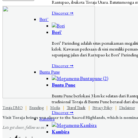
Rantepao, ibukota Toraja Utara. Batutumonga m
Discover ➞
Bori’
Bori'
Bori’ Parinding adalah situs pemakaman megalitik
kelok. Kawasan pedesaan di sini memiliki pema
sepanjang jalan dari Rantepao ke Bori’ Parindin
Discover ➞
Buntu Pune
Buntu Pune
Buntu Pune berlokasi 3 km ke selatan dari Ran
tradisional Toraja di Buntu Pune berasal dari aba
Toraja DMO
|
Branding
|
Media
|
Travel Trade
|
Privacy Policy
|
Disclaimer
Discover ➞
Visit Toraja brings you closer to the Sacred Highlands, which is nomi
Kambira
Lets get closer, follow us on :
Kambira