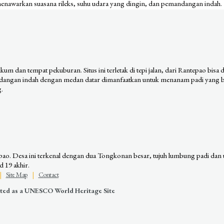
enawarkan suasana rileks, suhu udara yang dingin, dan pemandangan indah.
um dan tempat pekuburan. Situs ini terletak di tepi jalan, dari Rantepao bisa
ndangan indah dengan medan datar dimanfaatkan untuk menanam padi yang be
g.
tepao. Desa ini terkenal dengan dua Tongkonan besar, tujuh lumbung padi d
d 19 akhir.
|
Site Map
|
Contact
nated as a UNESCO World Heritage Site