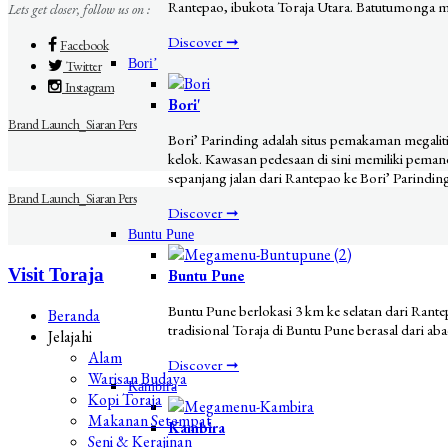
Rantepao, ibukota Toraja Utara. Batutumonga m
Lets get closer, follow us on :
Discover ➞
Facebook
Bori’
Twitter
Instagram
Bori'
Brand Launch_Siaran Pers
Bori’ Parinding adalah situs pemakaman megalitik
kelok. Kawasan pedesaan di sini memiliki pema
sepanjang jalan dari Rantepao ke Bori’ Parindin
Brand Launch_Siaran Pers
Discover ➞
Buntu Pune
Visit Toraja
Buntu Pune
Buntu Pune berlokasi 3 km ke selatan dari Ran
Beranda
tradisional Toraja di Buntu Pune berasal dari aba
Jelajahi
Alam
Discover ➞
Warisan Budaya
Kambira
Kopi Toraja
Makanan Setempat
Kambira
Seni & Kerajinan