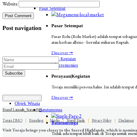
Discover ➞
Website
Pasar Setempat
Pasar Setempat
Post navigation
Pasar Bolu (Bolu Market) adalah tempat sebagian
atau kerbau albino - bernilai miliaran Rupiah.
Discover ➞
Perayaan & Kegiatan
Perayaan|Kegiatan
Toraja memiliki pesona halus. Ini adalah tempat
Discover ➞
Download Brochure
Objek Wisata
Brand Launch_Siaran Pers
Batutumonga
Toraja DMO
|
Branding
|
Media
|
Travel Trade
|
Privacy Policy
|
Disclaimer
Batutumonga
Visit Toraja brings you closer to the Sacred Highlands, which is nomi
Tidak ada tempat lebih baik di Toraja untuk men