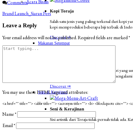
Acara Bisnis
Comments
Kopi Toraja
Brand Launch_Siaran Pers
Salah satu jenis yang paling terkenal dari kopi 
Leave a Reply
kopi memproduksi beberapa biji terbaik di Indo
Discover ➞
Your email address will not be published.
Required fields are marked
*
Makanan Setempat
Makanan Toraja
Toraja memiliki masakan khas tersendiri yang u
besar perjalanan Anda ke Toraja dan mengalami 
Discover ➞
You may use these
HTML
tags and attributes:
Seni & Kerajinan
<a href="" title=""> <abbr title=""> <acronym title=""> <b> <blockquote cite=""> 
Seni & Kerajinan
Name
*
Sisi artistik dari Toraja tidak pernah tidak ada.
dengan budaya lokal.
Email
*