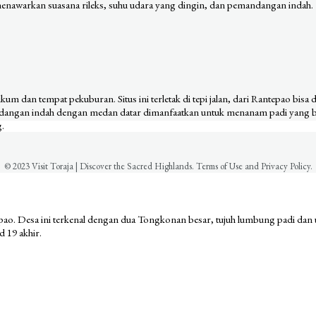
enawarkan suasana rileks, suhu udara yang dingin, dan pemandangan indah.
um dan tempat pekuburan. Situs ini terletak di tepi jalan, dari Rantepao bisa
ndangan indah dengan medan datar dimanfaatkan untuk menanam padi yang be
g.
© 2023 Visit Toraja | Discover the Sacred Highlands. Terms of Use and Privacy Policy.
tepao. Desa ini terkenal dengan dua Tongkonan besar, tujuh lumbung padi d
d 19 akhir.