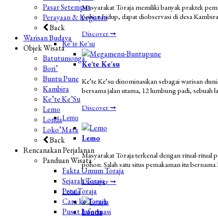
Pasar Setempat
Masyarakat Toraja memiliki banyak praktek pe
pohon hidup, dapat diobservasi di desa Kambira
Perayaan & Kegiatan
Back
Discover ➞
Warisan Budaya
Ke’te Ke’su
Objek Wisata
Batutumonga
Ke'te Ke'su
Bori’
Buntu Pune
Ke’te Ke’su dinominasikan sebagai warisan duni
Kambira
bersama jalan utama, 12 lumbung padi, sebuah la
Ke’te Ke’Su
Discover ➞
Lemo
Londa
Lemo
Loko’Mata
Lemo
Back
Rencanakan Perjalanan
Masyarakat Toraja terkenal dengan ritual-ritu
Panduan Wisata
pohon. Salah satu situs pemakaman itu bernama
Fakta Umum Toraja
Sejarah Toraja
Discover ➞
Peta Toraja
Londa
Cara ke Toraja
Pusat Informasi
Londa