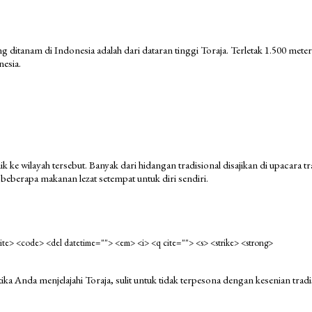
yang ditanam di Indonesia adalah dari dataran tinggi Toraja. Terletak 1.500 me
nesia.
nik ke wilayah tersebut. Banyak dari hidangan tradisional disajikan di upac
beberapa makanan lezat setempat untuk diri sendiri.
<cite> <code> <del datetime=""> <em> <i> <q cite=""> <s> <strike> <strong>
 Ketika Anda menjelajahi Toraja, sulit untuk tidak terpesona dengan kesenian tra