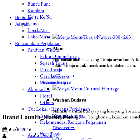
Buntu Pune
Kambira
Ke’te Ke’Su
Beranda
Lemo
Jelajahi
Londa
Alam
Loko’Mata
Rencanakan Perjalanan
Alam
Panduan Wisata
Fakta Umum Toraja
Nikmatilah alam luas yang Toraja tawarkan. Ada
Sejarah Toraja
selain Toraja untuk menikmati keindahan alam.
Peta Toraja
Cara ke Toraja
Discover ➞
Pusat Informasi
Warisan Budaya
Akomodasi
Hotel
Warisan Budaya
Others
Tur Lokal / Rencana Perjalanan
Nikmati warisan budaya yang luas yang Toraja ta
Agen Wisata Setempat
Brand Launch_Siaran Pers
dengan orang luar. Tongkonan, keajaiban arsitekt
Rekomendasi Rencana Perjalanan
Discover ➞
Acara
June 8, 2016
Kopi Toraja
Acara Destinasi