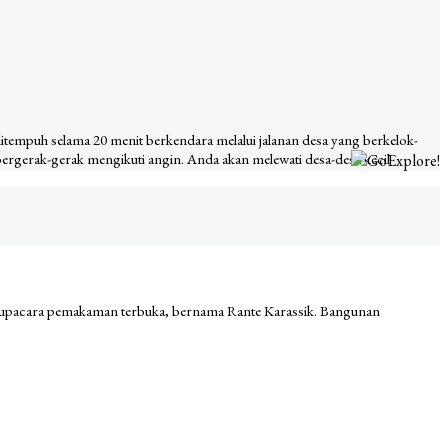
 ditempuh selama 20 menit berkendara melalui jalanan desa yang berkelok-
rgerak-gerak mengikuti angin. Anda akan melewati desa-desa kecil
an upacara pemakaman terbuka, bernama Rante Karassik. Bangunan