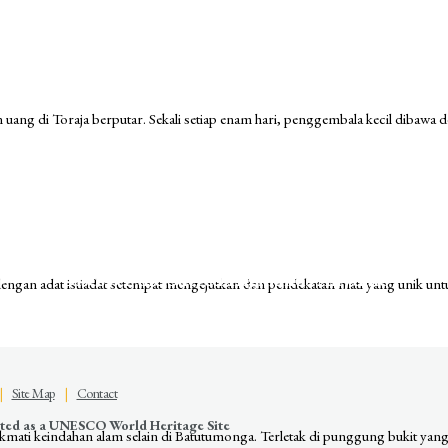
 uang di Toraja berputar. Sekali setiap enam hari, penggembala kecil dibawa
Keep yourself in touch
Subscribe to our newsletter
Discover the Sacred Highlands Anytime
 dengan adat istiadat setempat mengejutkan dan pendekatan mati yang unik unt
|
Site Map
|
Contact
nated as a UNESCO World Heritage Site
ikmati keindahan alam selain di Batutumonga. Terletak di punggung bukit yang