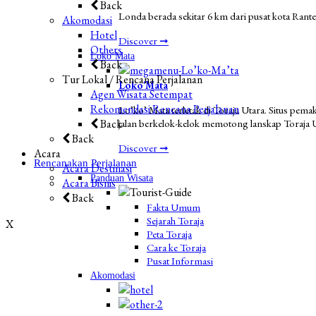
Back
Londa berada sekitar 6 km dari pusat kota Rant
Akomodasi
Hotel
Discover ➞
Others
Loko’Mata
Back
Tur Lokal / Rencana Perjalanan
Loko'Mata
Agen Wisata Setempat
Rekomendasi Rencana Perjalanan
Lo’ko’ Mata terletak di Toraja Utara. Situs pem
Back
jalan berkelok-kelok memotong lanskap Toraja U
Back
Discover ➞
Acara
Rencanakan Perjalanan
Acara Destinasi
Panduan Wisata
Acara Bisnis
Back
Fakta Umum
Sejarah Toraja
X
Peta Toraja
Cara ke Toraja
Pusat Informasi
Akomodasi