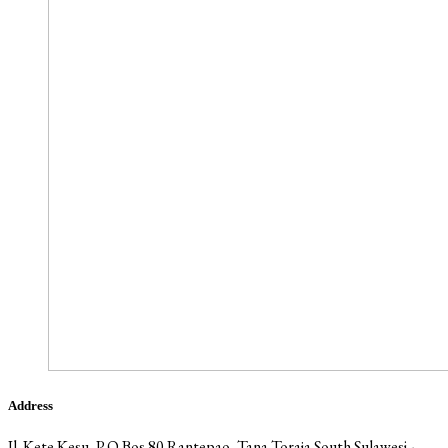
Address
Jl. Kete Kesu, P.O Bos 80 Rantepao, Tana Toraja South Sulawesi -