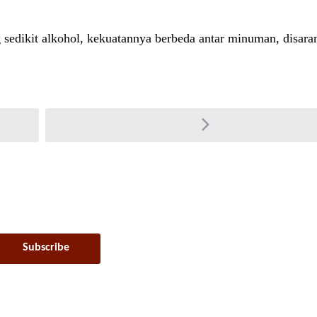
sedikit alkohol, kekuatannya berbeda antar minuman, disara
ch
Discover 
etter