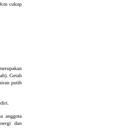
10cm cukup
 merupakan
rah). Getah
iran putih
diri.
ua anggota
nergi dan