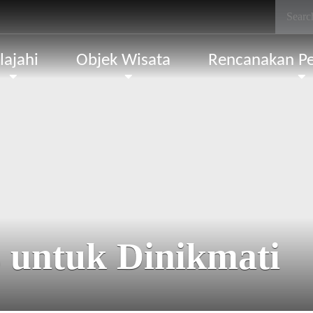
lajahi
Objek Wisata
Rencanakan Pe
 untuk Dinikmati