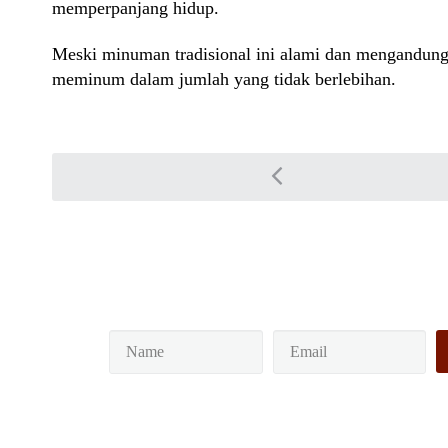
memperpanjang hidup.
Meski minuman tradisional ini alami dan mengandung 
meminum dalam jumlah yang tidak berlebihan.
Post navigation
Keep yourself in tou
Subscribe to our newsl