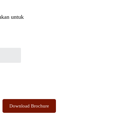
nkan untuk
the Sacred Highlands Anytime
Download Brochure