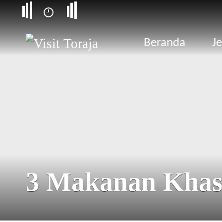
Beranda
Je
3 Makanan Khas