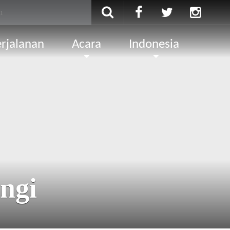
rjalanan
Acara
Indonesia
ngi