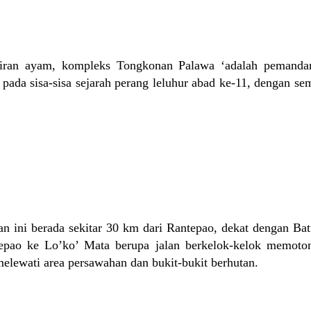
ukiran ayam, kompleks Tongkonan Palawa ‘adalah pemand
ada sisa-sisa sejarah perang leluhur abad ke-11, dengan se
an ini berada sekitar 30 km dari Rantepao, dekat dengan Ba
ntepao ke Lo’ko’ Mata berupa jalan berkelok-kelok memoto
elewati area persawahan dan bukit-bukit berhutan.