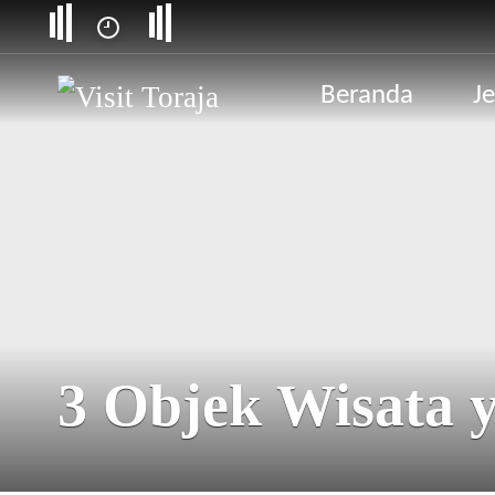
Beranda
Je
3 Objek Wisata 