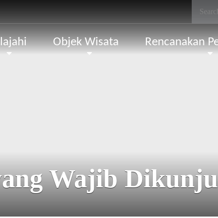
lajahi
Objek Wisata
Rencanakan Pe
yang Wajib Dikunju